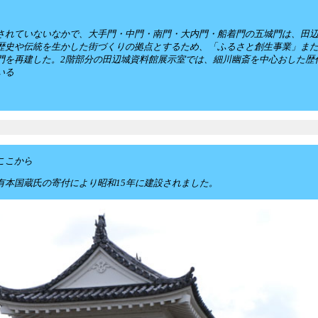
されていないなかで、大手門・中門・南門・大内門・船着門の五城門は、田
歴史や伝統を生かした街づくりの拠点とするため、「ふるさと創生事業」また「
門を再建した。2階部分の田辺城資料館展示室では、細川幽斎を中心おした歴
いる
ここから
有本国蔵氏の寄付により昭和15年に建設されました。