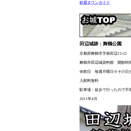
鈴鹿タウンガイド
田辺城跡：舞鶴公園
京都府舞鶴市字南田辺15-22
舞鶴市田辺城資料館 開館時
休館日 毎週月曜日※その日が
入館料無料
駐車場：徒歩で行ったので不
2011年4月