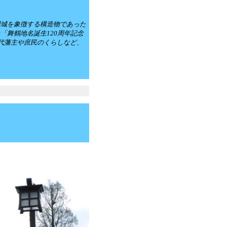
辺城を象徴する構造物であった
舞鶴地名誕生120周年記念
代藩主や庶民のくらしなど、