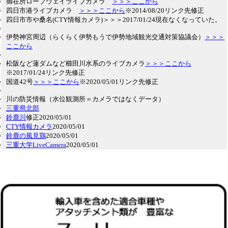
御在所ロープウェイライブカメラ
＞＞＞ここから
四日市港ライブカメラ
＞＞＞ここから
※2014/08/20リンク先修正
四日市市や桑名(CTY情報カメラ)＞＞＞2017/01/24現在なくなっていた。
伊勢神宮周辺（らくらく伊勢もうで伊勢地域観光交通対策協議会）
＞＞＞
ここから
松阪など蓮ダムなど櫛田川水系のライブカメラ
＞＞＞ここから
※2017/01/24リンク先修正
国道42号
＞＞＞ここから
※2020/05/01リンク先修正
川の防災情報（水位観測所＝カメラではなくデータ）
三重県北部
鈴鹿川
修正2020/05/01
CTY情報カメラ
2020/05/01
鈴鹿の風見鶏
2020/05/01
三重大学LiveCamera
2020/05/01