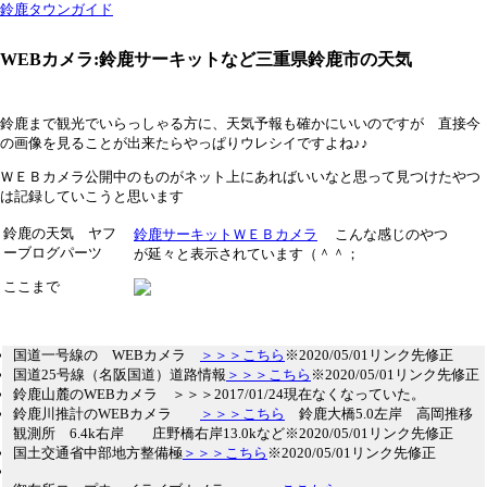
鈴鹿タウンガイド
WEBカメラ:鈴鹿サーキットなど三重県鈴鹿市の天気
鈴鹿まで観光でいらっしゃる方に、天気予報も確かにいいのですが 直接今
の画像を見ることが出来たらやっぱりウレシイですよね♪♪
ＷＥＢカメラ公開中のものがネット上にあればいいなと思って見つけたやつ
は記録していこうと思います
鈴鹿の天気 ヤフ
鈴鹿サーキットＷＥＢカメラ
こんな感じのやつ
ーブログパーツ
が延々と表示されています（＾＾；
ここまで
国道一号線の WEBカメラ
＞＞＞こちら
※2020/05/01リンク先修正
国道25号線（名阪国道）道路情報
＞＞＞こちら
※2020/05/01リンク先修正
鈴鹿山麓のWEBカメラ ＞＞＞2017/01/24現在なくなっていた。
鈴鹿川推計のWEBカメラ
＞＞＞こちら
鈴鹿大橋5.0左岸 高岡推移
観測所 6.4k右岸 庄野橋右岸13.0kなど※2020/05/01リンク先修正
国土交通省中部地方整備極
＞＞＞こちら
※2020/05/01リンク先修正