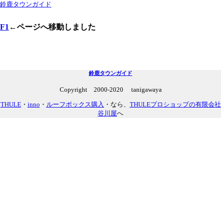
鈴鹿タウンガイド
F1
←ページへ移動しました
鈴鹿タウンガイド
Copyright 2000-2020 tanigawaya
THULE
・
inno
・
ルーフボックス購入
・なら、
THULEプロショップの有限会社
谷川屋
へ