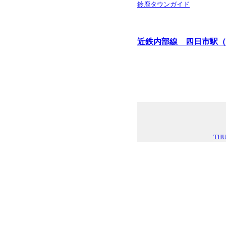
鈴鹿タウンガイド
近鉄内部線 四日市駅（
THU