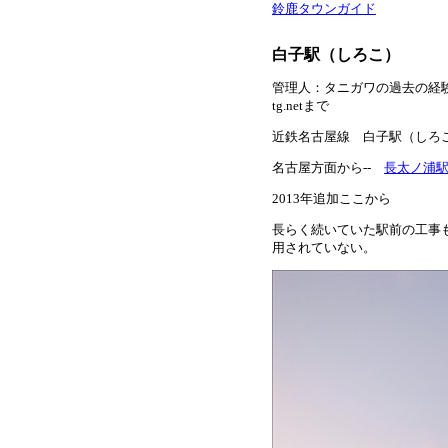
鈴鹿タウンガイド
白子駅（しろこ）
管理人：タニガワの過去の経験と
tg.netまで
近鉄名古屋線 白子駅（しろ
名古屋方面から--
長太ノ浦
2013年追加ここから
長らく続いていた駅前の工事
用されていない。