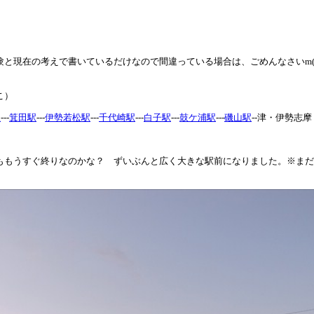
現在の考えで書いているだけなので間違っている場合は、ごめんなさいm(_ _)m 
こ）
駅
---
箕田駅
---
伊勢若松駅
---
千代崎駅
---
白子駅
---
鼓ケ浦駅
---
磯山駅
--津・伊勢志
ももうすぐ終りなのかな？ ずいぶんと広く大きな駅前になりました。※まだ